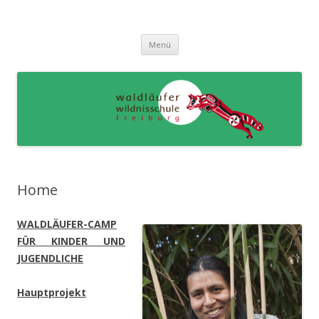
Gabriel Maiguashca
Zum
Menü
Inhalt
springen
Home
WALDLÄUFER-CAMP
FÜR KINDER UND
JUGENDLICHE
Hauptprojekt